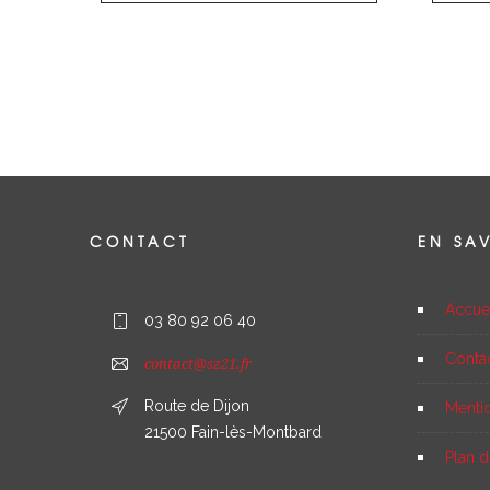
CONTACT
EN SA
Accue
03 80 92 06 40
Conta
contact@sz21.fr
Route de Dijon
Menti
21500 Fain-lès-Montbard
Plan d