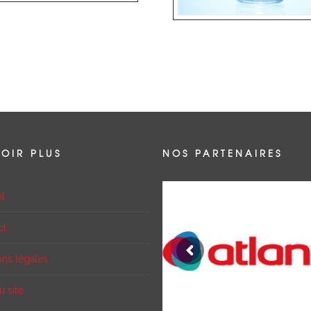
VOIR PLUS
NOS PARTENAIRES
il
ct
ons légales
u site