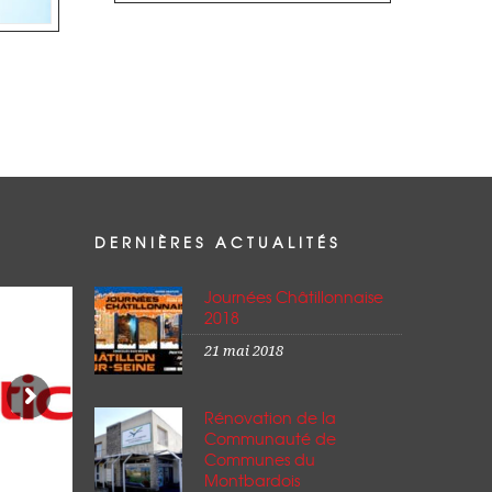
DERNIÈRES ACTUALITÉS
Journées Châtillonnaise
2018
21 mai 2018
Rénovation de la
Communauté de
Communes du
Montbardois