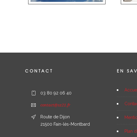
CONTACT
EN SA
Accue
03 80 92 06 40
Conta
contact@sz21.fr
Route de Dijon
Menti
21500 Fain-lès-Montbard
Plan d