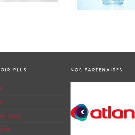
VOIR PLUS
NOS PARTENAIRES
il
ct
ons légales
u site